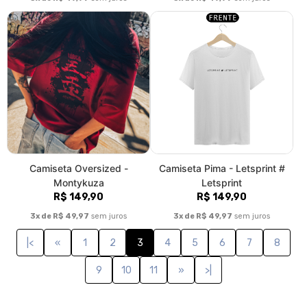
Camiseta Oversized -
Camiseta Pima - Letsprint #
Montykuza
Letsprint
R$ 149,90
R$ 149,90
3x de R$ 49,97
sem juros
3x de R$ 49,97
sem juros
|<
«
1
2
3
4
5
6
7
8
9
10
11
»
>|