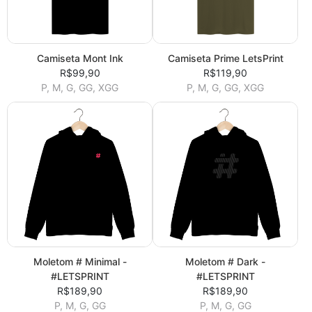
Camiseta Mont Ink
Camiseta Prime LetsPrint
R$99,90
R$119,90
P, M, G, GG, XGG
P, M, G, GG, XGG
Moletom # Minimal -
Moletom # Dark -
#LETSPRINT
#LETSPRINT
R$189,90
R$189,90
P, M, G, GG
P, M, G, GG