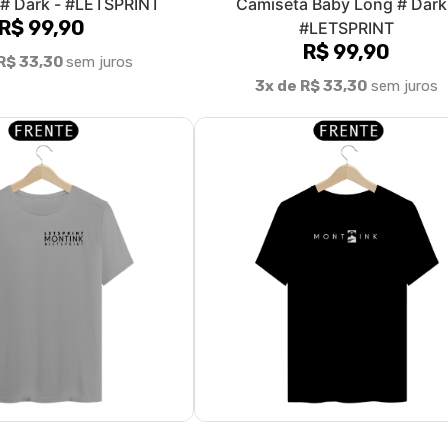
# Dark - #LETSPRINT
Camiseta Baby Long # Dark
R$ 99,90
#LETSPRINT
R$ 99,90
R$ 33,30
sem juros
3x de R$ 33,30
sem juros