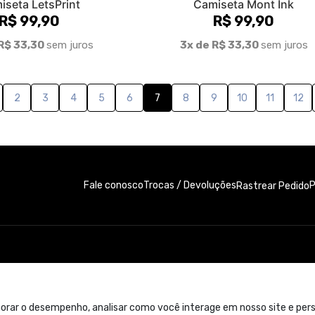
iseta LetsPrint
Camiseta Mont Ink
R$ 99,90
R$ 99,90
R$ 33,30
sem juros
3x de R$ 33,30
sem juros
2
3
4
5
6
7
8
9
10
11
12
Fale conosco
Trocas / Devoluções
P
Rastrear Pedido
orar o desempenho, analisar como você interage em nosso site e perso