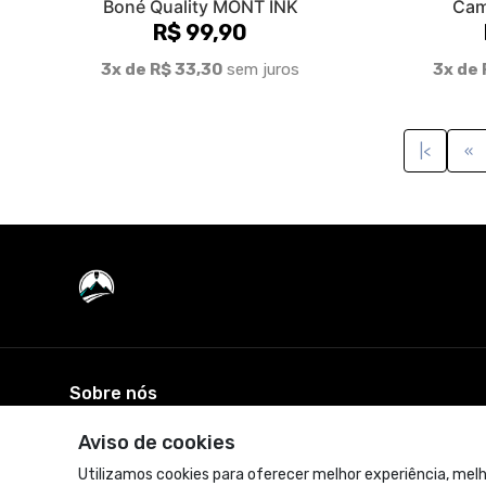
Boné Quality MONT INK
Cam
R$ 99,90
3x de R$ 33,30
sem juros
3x de 
|<
«
Sobre nós
Aviso de cookies
© Dados do vendedor: CNPJ 22.733.912/0001-05
Utilizamos cookies para oferecer melhor experiência, melh